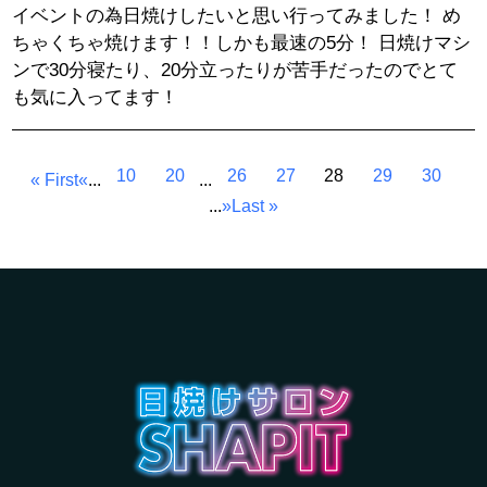
イベントの為日焼けしたいと思い行ってみました！ め
ちゃくちゃ焼けます！！しかも最速の5分！ 日焼けマシ
ンで30分寝たり、20分立ったりが苦手だったのでとて
も気に入ってます！
10
20
26
27
28
29
30
« First
«
...
...
...
»
Last »